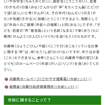
い）や中学生（ちゅうがくせい）、高校生（こうこうせい）、若者
（わかもの）の皆（みな）さんからの“声”をたくさん届（とど）け
て欲（ほ）しいと考（かんが）え、その年代（ねんだい）の方（か
た）が気軽（きがる）に投稿（とうこう）できるよう、制度として
は「市政へのご提案（市長への提案）」と同（おな）じですが、「子
ども・若者の“声”意見箱」という名前（なまえ）で新（あら）たに
専用（せんよう）の入口（いりぐち）を設（もう）けたものです。
兵庫県（ひょうごけん）や国（くに）で行（おこな）っている仕事
に関する“声”は、申（もう）し訳（わけ）ないですが、市ではお答
（こた）えできません。参考（さんこう）に兵庫県や国の窓口（ま
どぐち）のホームページ（外部（がいぶ）リンク）を見（み）てくだ
さい。
兵庫県ホームページ（さわやか提案箱）
（外部リンク）
総務省（兵庫行政評価事務所）
（外部リンク）
市政に関することって？