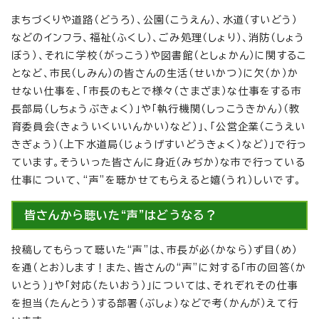
まちづくりや道路（どうろ）、公園（こうえん）、水道（すいどう）
などのインフラ、福祉（ふくし）、ごみ処理（しょり）、消防（しょう
ぼう）、それに学校（がっこう）や図書館（としょかん）に関するこ
となど、市民（しみん）の皆さんの生活（せいかつ）に欠（か）か
せない仕事を、「市長のもとで様々（さまざま）な仕事をする市
長部局（しちょうぶきょく）」や「執行機関（しっこうきかん）（教
育委員会（きょういくいいんかい）など）」、「公営企業（こうえい
きぎょう）（上下水道局（じょうげすいどうきょく）など）」で行っ
ています。そういった皆さんに身近（みぢか）な市で行っている
仕事について、“声”を聴かせてもらえると嬉（うれ）しいです。
皆さんから聴いた“声”はどうなる？
投稿してもらって聴いた“声”は、市長が必（かなら）ず目（め）
を通（とお）します！また、皆さんの“声”に対する「市の回答（か
いとう）」や「対応（たいおう）」については、それぞれその仕事
を担当（たんとう）する部署（ぶしょ）などで考（かんが）えて行