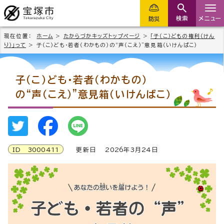
検索
メニュー
防災
現在位置：
ホーム
>
たからづかキッズトップページ
>
「子（こ）どもの権利（けん
り）」って
> 子（こ）ども・若者（わかもの）の“声（こえ）”意見箱（いけんばこ）
子（こ）ども・若者（わかもの）
の“声（こえ）”意見箱（いけんばこ）
ID
3000411
更新日
2026
年3月
24
日