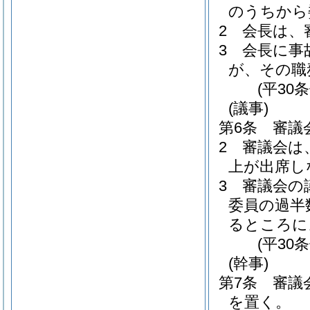
のうちから
2
会長は、
3
会長に事
が、その職
(平30
(議事)
第6条
審議
2
審議会は
上が出席し
3
審議会の
委員の過半
るところに
(平30
(幹事)
第7条
審議
を置く。