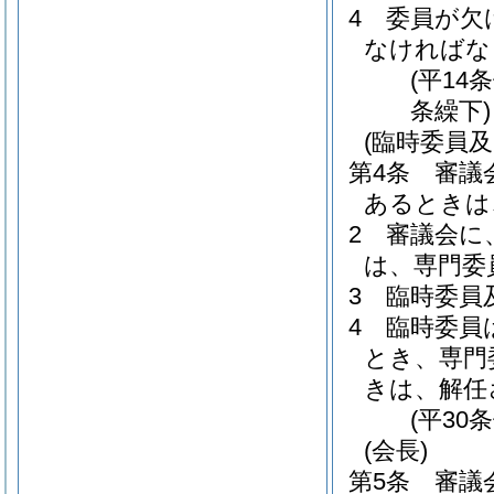
4
委員が欠
なければな
(平14
条繰下)
(臨時委員及
第4条
審議
あるときは
2
審議会に
は、専門委
3
臨時委員
4
臨時委員
とき、専門
きは、解任
(平30
(会長)
第5条
審議