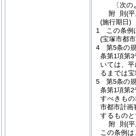
〔次の
附
則
(
(施行期日)
1
この条例
(宝塚市都
4
第5条の
条第1項第
いては、平
るまでは宝
5
第5条の
条第1項第
すべきもの
市都市計画
するものと
附
則
(
この条例は