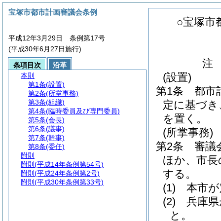
宝塚市都市計画審議会条例
○宝塚市
平成12年3月29日 条例第17号
(平成30年6月27日施行)
注
条項目次
沿革
(設置)
本則
第1条
(設置)
第1条
都市
第2条
(所掌事務)
第3条
(組織)
定に基づき
第4条
(臨時委員及び専門委員)
を置く。
第5条
(会長)
第6条
(議事)
(所掌事務)
第7条
(幹事)
第2条
審議
第8条
(委任)
附則
ほか、市長
附則
(平成14年条例第54号)
する。
附則
(平成24年条例第2号)
附則
(平成30年条例第33号)
(1)
本市が
(2)
兵庫県
と。