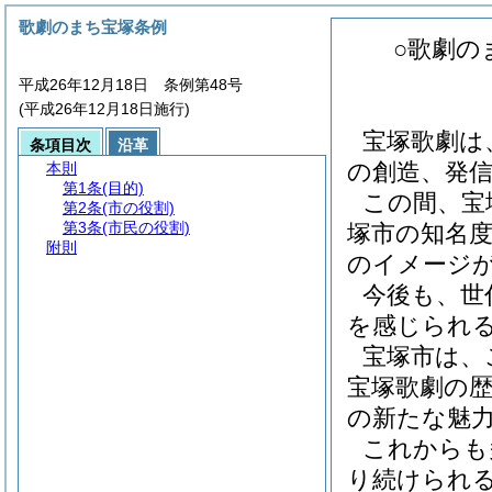
歌劇のまち宝塚条例
○歌劇の
平成26年12月18日 条例第48号
(平成26年12月18日施行)
宝塚歌劇は、
条項目次
沿革
の創造、発信を
本則
第1条
(目的)
この間、宝
第2条
(市の役割)
第3条
(市民の役割)
塚市の知名
附則
のイメージ
今後も、世
を感じられ
宝塚市は、
宝塚歌劇の
の新たな魅
これからも
り続けられ