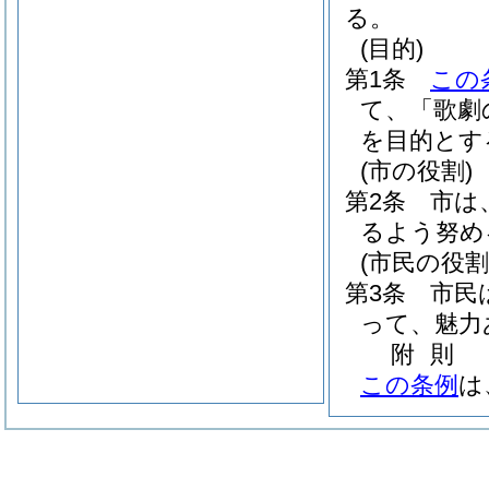
る。
(目的)
第1条
この
て、「歌劇
を目的とす
(市の役割)
第2条
市は
るよう努め
(市民の役割
第3条
市民
って、魅力
附
則
この条例
は