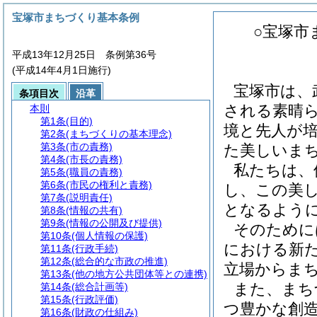
宝塚市まちづくり基本条例
○宝塚市
平成13年12月25日 条例第36号
(平成14年4月1日施行)
宝塚市は、
条項目次
沿革
される素晴
本則
第1条
(目的)
境と先人が
第2条
(まちづくりの基本理念)
第3条
(市の責務)
た美しいま
第4条
(市長の責務)
私たちは、
第5条
(職員の責務)
第6条
(市民の権利と責務)
し、この美
第7条
(説明責任)
となるよう
第8条
(情報の共有)
第9条
(情報の公開及び提供)
そのために
第10条
(個人情報の保護)
における新
第11条
(行政手続)
第12条
(総合的な市政の推進)
立場からま
第13条
(他の地方公共団体等との連携)
また、まち
第14条
(総合計画等)
第15条
(行政評価)
つ豊かな創
第16条
(財政の仕組み)