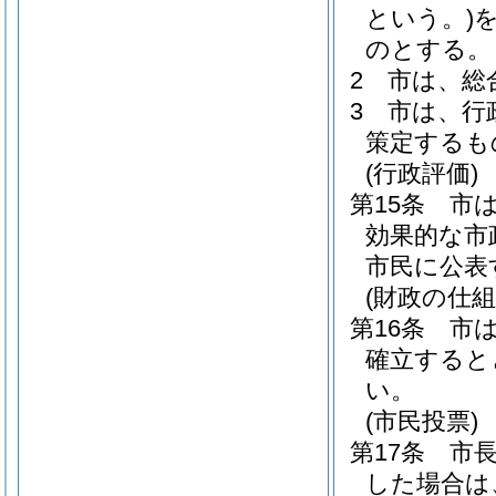
という。)
のとする。
2
市は、総
3
市は、行
策定するも
(行政評価)
第15条
市
効果的な市
市民に公表
(財政の仕組
第16条
市
確立すると
い。
(市民投票)
第17条
市
した場合は