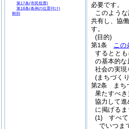
第17条
(市民投票)
必要です。
第18条
(条例の位置付け)
このような
附則
共有し、協
す。
(目的)
第1条
この
するととも
の基本的な
社会の実現
(まちづく
第2条
まち
果たすべき
協力して進
に掲げるま
(1)
すべて
でいつま